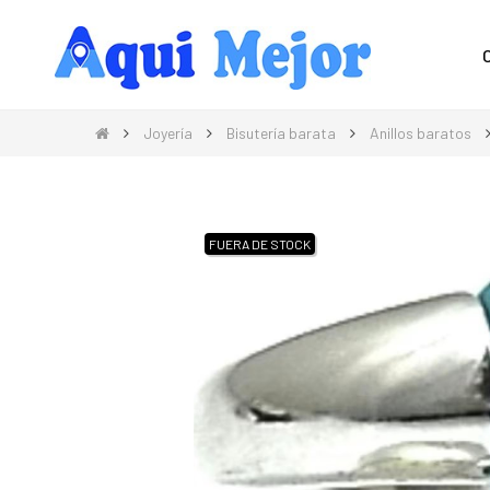
Compra Moda, Electrónica, Hogar 
Joyería
Bisutería barata
Anillos baratos
FUERA DE STOCK