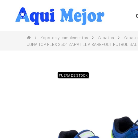
Compra Moda, Electrónica, Hogar 
Zapatos y complementos
Zapatos
Zapatos
JOMA TOP FLEX 2604 ZAPATILLA BAREFOOT FÚTBOL SAL
FUERA DE STOCK