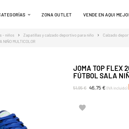
y mucho más en Aquí Mejor
CATEGORÍAS
ZONA OUTLET
VENDE EN AQUI MEJO
 - niños
Zapatillas y calzado deportivo para niño
Calzado deport
A NIÑO MULTICOLOR
JOMA TOP FLEX 
FÚTBOL SALA NI
46,75 €
51,95 €
(IVA incluido)
