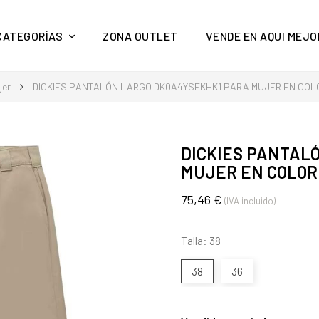
y mucho más en Aquí Mejor
CATEGORÍAS
ZONA OUTLET
VENDE EN AQUI MEJO
jer
DICKIES PANTALÓN LARGO DK0A4YSEKHK1 PARA MUJER EN COLO
DICKIES PANTAL
MUJER EN COLOR
75,46 €
(IVA incluido)
Talla: 38
38
36