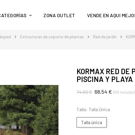
y mucho más en Aquí Mejor
CATEGORÍAS
ZONA OUTLET
VENDE EN AQUI MEJO
césped
Estructuras de soporte de plantas
Red de jardín
KORM
KORMAX RED DE 
PISCINA Y PLAYA
68,54 €
74,50 €
(IVA incluido)
Talla: Talla Única
Talla única