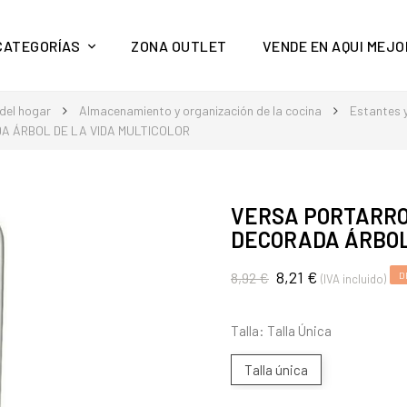
y mucho más en Aquí Mejor
CATEGORÍAS
ZONA OUTLET
VENDE EN AQUI MEJO
del hogar
Almacenamiento y organización de la cocina
Estantes 
A ÁRBOL DE LA VIDA MULTICOLOR
VERSA PORTARRO
DECORADA ÁRBOL
8,21 €
8,92 €
D
(IVA incluido)
Talla: Talla Única
Talla única