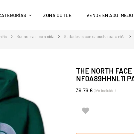
y mucho más en Aquí Mejor
CATEGORÍAS
ZONA OUTLET
VENDE EN AQUI MEJO
niña
Sudaderas para niña
Sudaderas con capucha para niña
THE NORTH FACE
NF0A89HHNL11 P
39,78 €
(IVA incluido)
