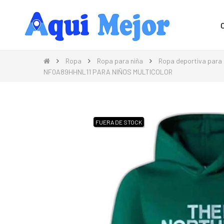
Compra Moda, Electrónica, Hogar 
Ropa
Ropa para niña
Ropa deportiva para 
NF0A89HHNL11 PARA NIÑOS MULTICOLOR
FUERA DE STOCK