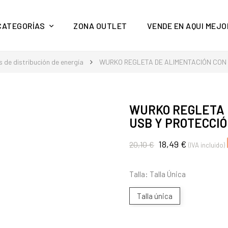
y mucho más en Aquí Mejor
CATEGORÍAS
ZONA OUTLET
VENDE EN AQUI MEJO
 de distribución de energía
WURKO REGLETA DE ALIMENTACIÓN CON
WURKO REGLETA 
USB Y PROTECCI
18,49 €
20,10 €
(IVA incluido)
Talla: Talla Única
Talla única