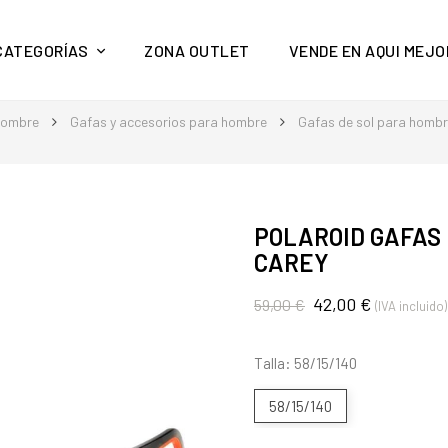
y mucho más en Aquí Mejor
CATEGORÍAS
ZONA OUTLET
VENDE EN AQUI MEJO
hombre
Gafas y accesorios para hombre
Gafas de sol para homb
POLAROID GAFAS 
CAREY
42,00 €
59,00 €
(IVA incluido)
Talla: 58/15/140
58/15/140