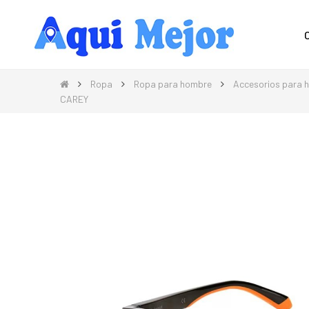
Compra Moda, Electrónica, Hogar 
Ropa
Ropa para hombre
Accesorios para 
CAREY