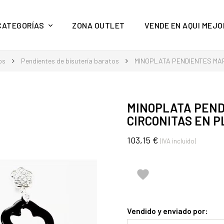
y mucho más en Aquí Mejor
CATEGORÍAS
ZONA OUTLET
VENDE EN AQUI MEJO
os
Pendientes de bisutería baratos
MINOPLATA PENDIENTES MARG
MINOPLATA PEND
CIRCONITAS EN P
103,15 €
(IVA incluido)

Vendido y enviado por: