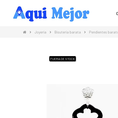
Compra Moda, Electrónica, Hogar 
Joyería
Bisutería barata
Pendientes barat
FUERA DE STOCK