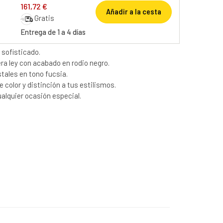
161,72 €
Añadir a la cesta
Gratis
Entrega de 1 a 4 días
 sofisticado.
ra ley con acabado en rodio negro.
stales en tono fucsia.
e color y distinción a tus estilismos.
ualquier ocasión especial.