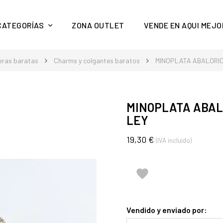
y mucho más en Aquí Mejor
CATEGORÍAS
ZONA OUTLET
VENDE EN AQUI MEJO
eras baratas
Charms y colgantes baratos
MINOPLATA ABALORIO
MINOPLATA ABAL
LEY
19,30 €
(IVA incluido)

Vendido y enviado por: