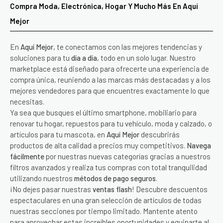
Compra Moda, Electrónica, Hogar Y Mucho Más En Aquí
Mejor
En
Aquí Mejor
, te conectamos con las mejores tendencias y
soluciones para tu
día a día
, todo en un solo lugar. Nuestro
marketplace está diseñado para ofrecerte una experiencia de
compra única, reuniendo a las marcas más destacadas y a los
mejores vendedores para que encuentres exactamente lo que
necesitas.
Ya sea que busques el último smartphone, mobiliario para
renovar tu hogar, repuestos para tu vehículo, moda y calzado, o
artículos para tu mascota, en
Aquí Mejor
descubrirás
productos de alta calidad a precios muy competitivos.
Navega
fácilmente
por nuestras nuevas categorías gracias a nuestros
filtros avanzados y realiza tus compras con total tranquilidad
utilizando nuestros
métodos de pago seguros
.
¡No dejes pasar nuestras
ventas flash
! Descubre descuentos
espectaculares en una gran selección de artículos de todas
nuestras secciones por tiempo limitado. Mantente atento
para aprovechar estas increíbles oportunidades y equiparte al