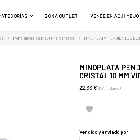
y mucho más en Aquí Mejor
CATEGORÍAS
ZONA OUTLET
VENDE EN AQUI MEJO
os
Pendientes de bisutería baratos
MINOPLATA PENDIENTES DE P
MINOPLATA PEND
CRISTAL 10 MM V
22,63 €
(IVA incluido)

Vendido y enviado por: