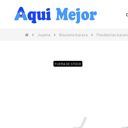
Compra Moda, Electrónica, Hogar 
Joyería
Bisutería barata
Pendientes barat
FUERA DE STOCK