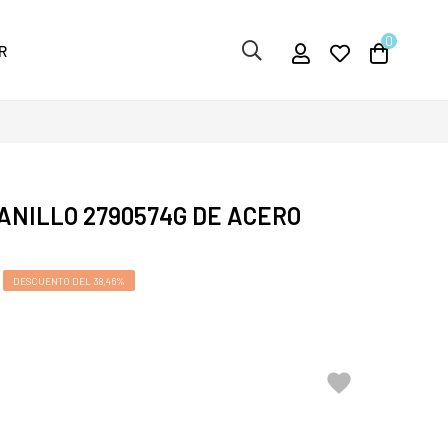
0
R
ANILLO 2790574G DE ACERO
DESCUENTO DEL 38,46%
