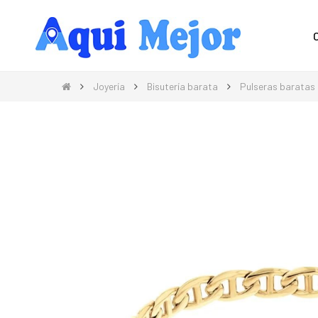
Compra Moda, Electrónica, Hogar 
Joyería
Bisutería barata
Pulseras baratas