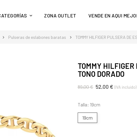
y mucho más en Aquí Mejor
CATEGORÍAS
ZONA OUTLET
VENDE EN AQUI MEJO
Pulseras de eslabones baratas
TOMMY HILFIGER PULSERA DE 
TOMMY HILFIGER
TONO DORADO
52,00 €
89,00 €
(IVA incluido)
Talla: 19cm
19cm