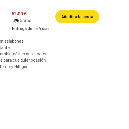
52,00 €
Añadir a la cesta
Gratis
Entrega de 1 a 4 días
con eslabones
llante
go emblemático de la marca
te para cualquier ocasión
Tommy Hilfiger