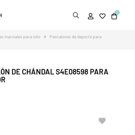
0
R
es marciales para niño
Pantalones de deporte para
ÓN DE CHÁNDAL S4E08598 PARA
OR
