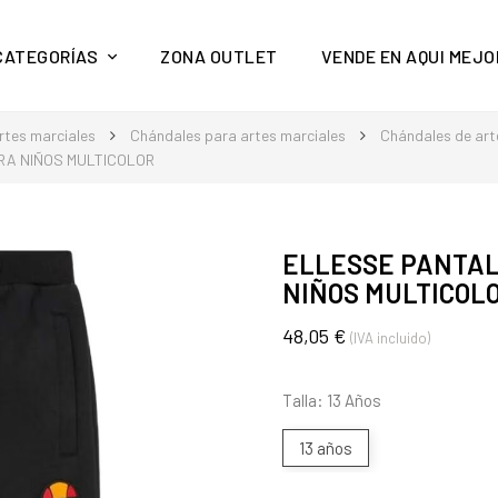
y mucho más en Aquí Mejor
CATEGORÍAS
ZONA OUTLET
VENDE EN AQUI MEJO
rtes marciales
Chándales para artes marciales
Chándales de art
RA NIÑOS MULTICOLOR
ELLESSE PANTAL
NIÑOS MULTICOL
48,05 €
(IVA incluido)
Talla: 13 Años
13 años