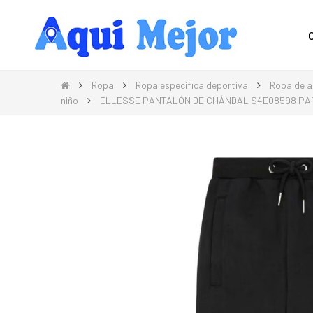
Compra Moda, Electrónica, Hogar 
Ropa
Ropa específica deportiva
Ropa de a
niño
ELLESSE PANTALÓN DE CHÁNDAL S4E08598 PA