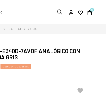
0
R
 ESFERA PLATEADA GRIS
P-E340D-7AVDF ANALÓGICO CON
A GRIS
DESCUENTO DEL 21,21%
