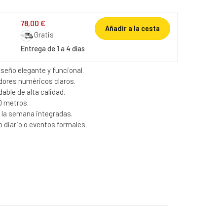
78,00 €
Añadir a la cesta
Gratis
Entrega de 1 a 4 días
iseño elegante y funcional.
dores numéricos claros.
dable de alta calidad.
0 metros.
e la semana integradas.
so diario o eventos formales.