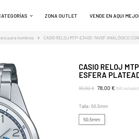
y mucho más en Aquí Mejor
CATEGORÍAS
ZONA OUTLET
VENDE EN AQUI MEJO
lsera para hombres
CASIO RELOJ MTP-E340D-7AVDF ANALÓGICO CON
CASIO RELOJ MT
ESFERA PLATEAD
78,00 €
99,00 €
(IVA incluido)
Talla: 50,5mm
50,5mm