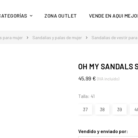
y mucho más en Aquí Mejor
CATEGORÍAS
ZONA OUTLET
VENDE EN AQUI MEJO
s para mujer
Sandalias y palas de mujer
Sandalias de vestir para
OH MY SANDALS 
45,99 €
(IVA incluido)
Talla: 41
37
38
39
4
Vendido y enviado por: