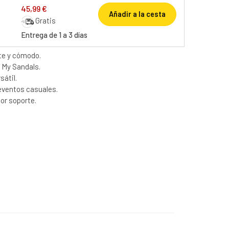
45,99 €
Añadir a la cesta
Gratis
Entrega de 1 a 3 días
te y cómodo.
 My Sandals.
átil.
 eventos casuales.
jor soporte.