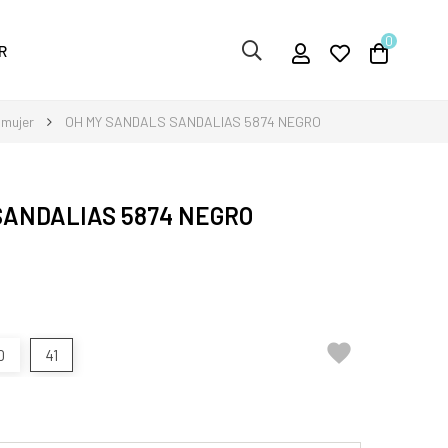
0
R
 mujer
OH MY SANDALS SANDALIAS 5874 NEGRO
SANDALIAS 5874 NEGRO

0
41