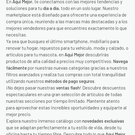
En
Aquí Mejor
, te conectamos con las mejores tendencias y
soluciones para tu
día a día
, todo en un solo lugar. Nuestro
marketplace está diseñado para ofrecerte una experiencia de
compra única, reuniendo a las marcas más destacadas y a los
mejores vendedores para que encuentres exactamente lo que
necesitas.
Ya sea que busques el último smartphone, mobiliario para
renovar tu hogar, repuestos para tu vehículo, moda y calzado, o
artículos para tu mascota, en
Aquí Mejor
descubrirás
productos de alta calidad a precios muy competitivos.
Navega
fácilmente
por nuestras nuevas categorías gracias a nuestros
filtros avanzados y realiza tus compras con total tranquilidad
utilizando nuestros
métodos de pago seguros
.
¡No dejes pasar nuestras
ventas flash
! Descubre descuentos
espectaculares en una gran selección de artículos de todas
nuestras secciones por tiempo limitado. Mantente atento
para aprovechar estas increíbles oportunidades y equiparte al
mejor precio.
Explora nuestro inmenso catálogo con
novedades exclusivas
que se adaptan perfectamente a tu estilo de vida, desde tu
oficina hasta tu tiempo libre. Descubre todo lo que
Aquí Mejor