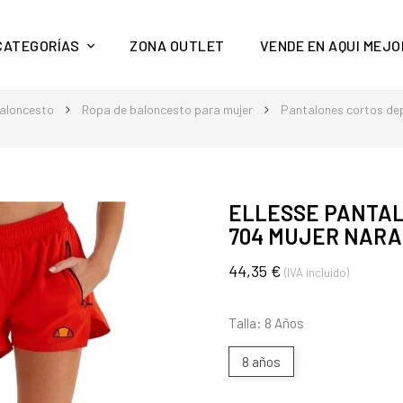
y mucho más en Aquí Mejor
CATEGORÍAS
ZONA OUTLET
VENDE EN AQUI MEJO
aloncesto
Ropa de baloncesto para mujer
Pantalones cortos dep
ELLESSE PANTAL
704 MUJER NAR
44,35 €
(IVA incluido)
Talla: 8 Años
8 años