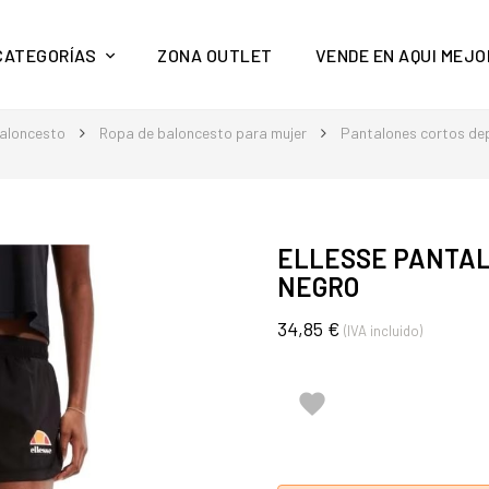
y mucho más en Aquí Mejor
CATEGORÍAS
ZONA OUTLET
VENDE EN AQUI MEJO
aloncesto
Ropa de baloncesto para mujer
Pantalones cortos dep
ELLESSE PANTAL
NEGRO
34,85 €
(IVA incluido)
