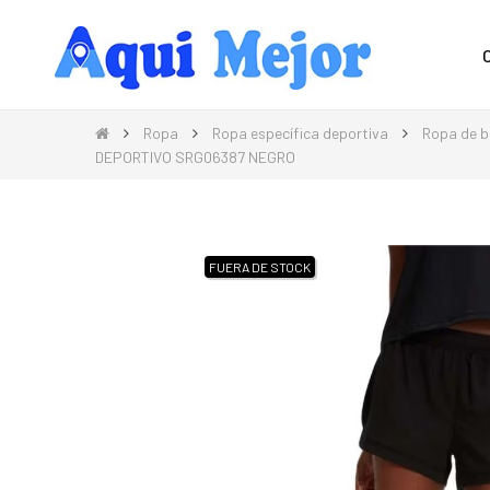
Compra Moda, Electrónica, Hogar 
Ropa
Ropa específica deportiva
Ropa de b
DEPORTIVO SRG06387 NEGRO
FUERA DE STOCK