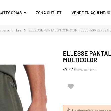
y mucho más en Aquí Mejor
CATEGORÍAS
ZONA OUTLET
VENDE EN AQUI MEJO
s para hombre
ELLESSE PANTALÓN CORTO SHT18000-506 VERDE M
ELLESSE PANTAL
MULTICOLOR
47,37 €
(IVA incluido)

No disponible en esto