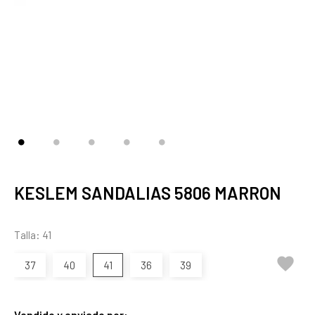
KESLEM SANDALIAS 5806 MARRON
Talla: 41

37
40
41
36
39
Vendido y enviado por: