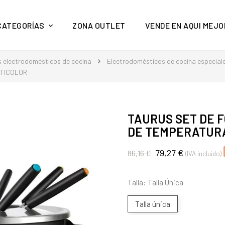
y mucho más en Aquí Mejor
CATEGORÍAS
ZONA OUTLET
VENDE EN AQUI MEJO
 electrodomésticos de cocina
Electrodomésticos de cocina especial
LTICOLOR
TAURUS SET DE 
DE TEMPERATUR
79,27 €
86,16 €
(IVA incluido)
Talla: Talla Única
Talla única