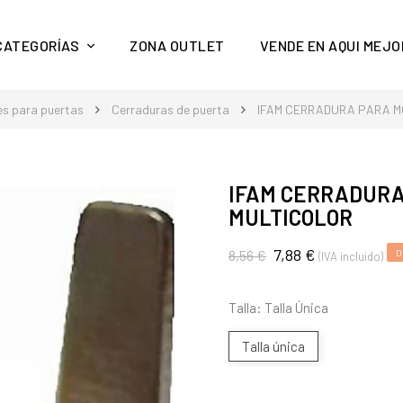
y mucho más en Aquí Mejor
CATEGORÍAS
ZONA OUTLET
VENDE EN AQUI MEJO
es para puertas
Cerraduras de puerta
IFAM CERRADURA PARA MO
IFAM CERRADURA 
MULTICOLOR
7,88 €
8,56 €
D
(IVA incluido)
Talla: Talla Única
Talla única