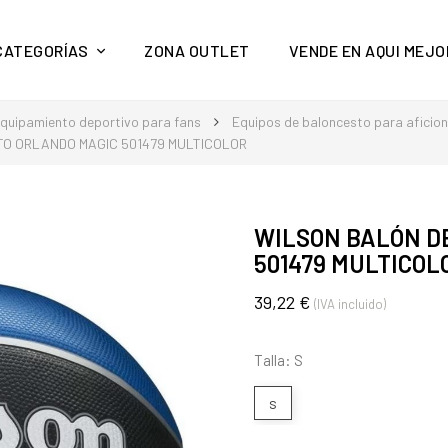
y mucho más en Aquí Mejor
CATEGORÍAS
ZONA OUTLET
VENDE EN AQUI MEJO
quipamiento deportivo para fans
Equipos de baloncesto para aficio
O ORLANDO MAGIC 501479 MULTICOLOR
WILSON BALÓN D
501479 MULTICOL
39,22 €
(IVA incluido)
Talla: S
s