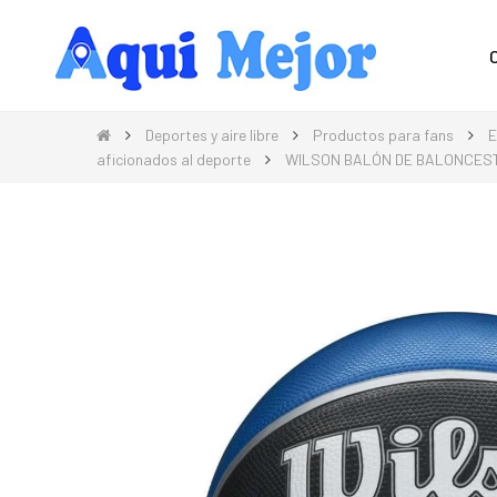
Compra Moda, Electrónica, Hogar 
Deportes y aire libre
Productos para fans
E
aficionados al deporte
WILSON BALÓN DE BALONCEST