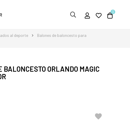
0
R
nados al deporte
Balones de baloncesto para
E BALONCESTO ORLANDO MAGIC
OR
