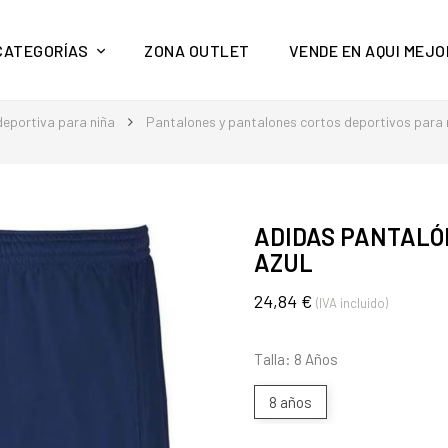
y mucho más en Aquí Mejor
CATEGORÍAS
ZONA OUTLET
VENDE EN AQUI MEJO
eportiva para niña
Pantalones y pantalones cortos deportivos para 
ADIDAS PANTALÓ
AZUL
24,84 €
(IVA incluido)
Talla: 8 Años
8 años