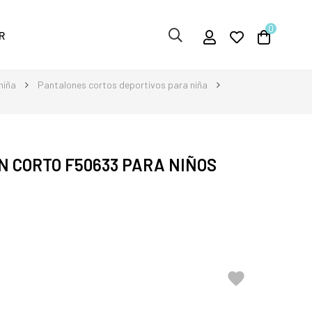
0
R
niña
Pantalones cortos deportivos para niña
N CORTO F50633 PARA NIÑOS
