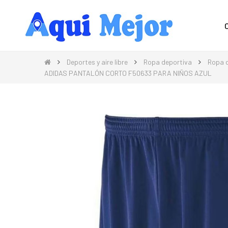
Compra Moda, Electrónica, Hogar 
Deportes y aire libre
Ropa deportiva
Ropa d
ADIDAS PANTALÓN CORTO F50633 PARA NIÑOS AZUL