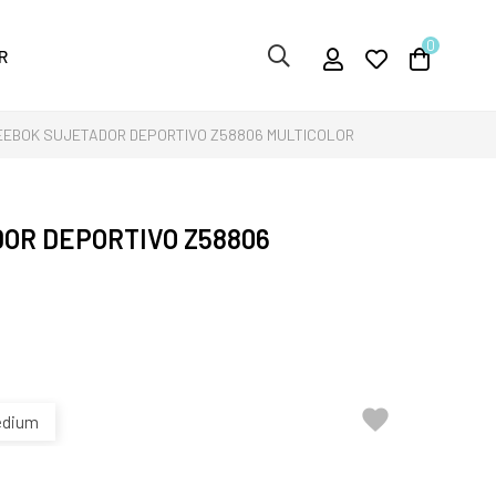
0
R
EEBOK SUJETADOR DEPORTIVO Z58806 MULTICOLOR
OR DEPORTIVO Z58806

dium