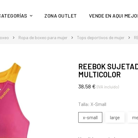
y mucho más en Aquí Mejor
CATEGORÍAS
ZONA OUTLET
VENDE EN AQUI MEJO
boxeo
Ropa de boxeo para mujer
Tops deportivos de mujer
R
REEBOK SUJETAD
MULTICOLOR
38,58 €
(IVA incluido)
Talla: X-Small
x-small
large
me