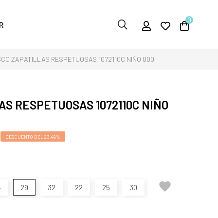
0
R
CCO ZAPATILLAS RESPETUOSAS 1072110C NIÑO 800
AS RESPETUOSAS 1072110C NIÑO
DESCUENTO DEL 23,49%

4
29
32
22
25
30