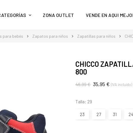
y mucho más en Aquí Mejor
CATEGORÍAS
ZONA OUTLET
VENDE EN AQUI MEJO
s para bebés
Zapatos para niños
Zapatillas para niños
CHI
CHICCO ZAPATILL
800
35,95 €
46,99 €
(IVA incluido)
Talla: 29
23
27
31
2