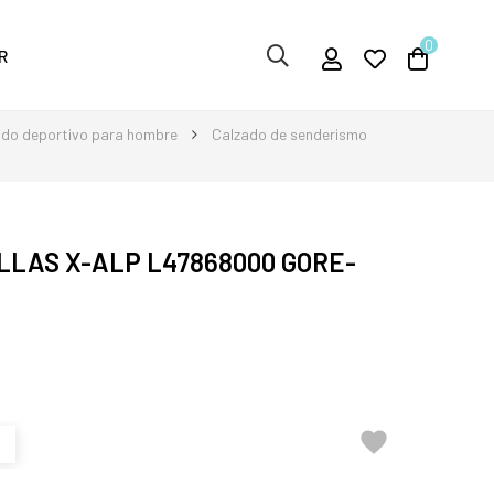
0
R
ado deportivo para hombre
Calzado de senderismo
LAS X-ALP L47868000 GORE-
