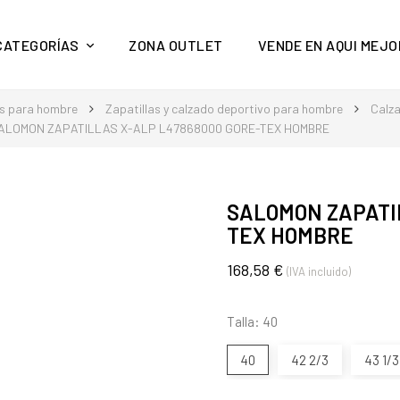
y mucho más en Aquí Mejor
CATEGORÍAS
ZONA OUTLET
VENDE EN AQUI MEJO
s para hombre
Zapatillas y calzado deportivo para hombre
Calz
ALOMON ZAPATILLAS X-ALP L47868000 GORE-TEX HOMBRE
SALOMON ZAPATIL
TEX HOMBRE
168,58 €
(IVA incluido)
Talla: 40
40
42 2/3
43 1/3