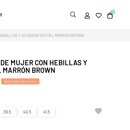
0
R
 HEBILLAS Y ACABADO EN PIEL MARRÓN BROWN
 DE MUJER CON HEBILLAS Y
L MARRÓN BROWN
DESCUENTO DEL 27,24%

39,5
40,5
41,5