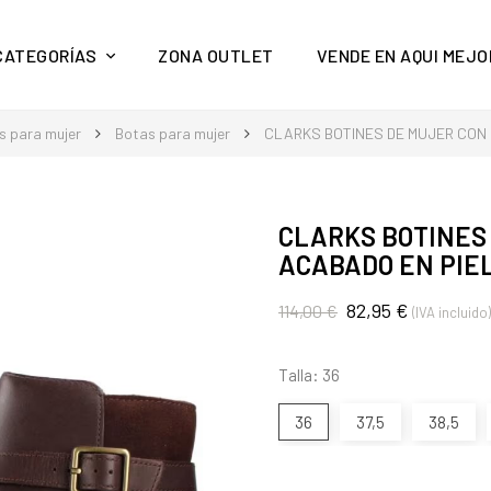
y mucho más en Aquí Mejor
CATEGORÍAS
ZONA OUTLET
VENDE EN AQUI MEJO
s para mujer
Botas para mujer
CLARKS BOTINES DE MUJER CON
CLARKS BOTINES
ACABADO EN PIE
82,95 €
114,00 €
(IVA incluido)
Talla: 36
36
37,5
38,5