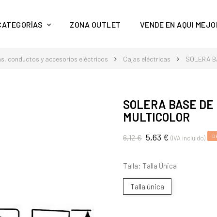
y mucho más en Aquí Mejor
CATEGORÍAS
ZONA OUTLET
VENDE EN AQUI MEJO
s, conductos y accesorios eléctricos
Cajas eléctricas
SOLERA B
SOLERA BASE DE
MULTICOLOR
5,63 €
6,12 €
D
(IVA incluido)
Talla: Talla Única
Talla única