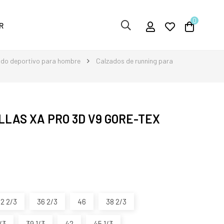
0
R
ado deportivo para hombre
Calzados de running para
LAS XA PRO 3D V9 GORE-TEX
2 2/3
36 2/3
46
38 2/3
/3
39 1/3
42
45 1/3