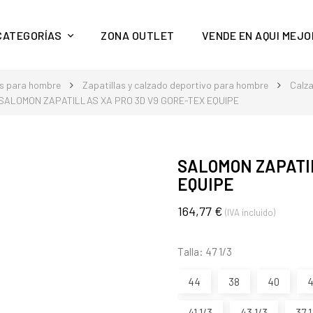
y mucho más en Aquí Mejor
CATEGORÍAS
ZONA OUTLET
VENDE EN AQUI MEJO
s para hombre
Zapatillas y calzado deportivo para hombre
Calz
SALOMON ZAPATILLAS XA PRO 3D V9 GORE-TEX EQUIPE
SALOMON ZAPATIL
EQUIPE
164,77 €
(IVA incluido)
Talla: 47 1/3
44
38
40
4
41 1/3
43 1/3
37 1