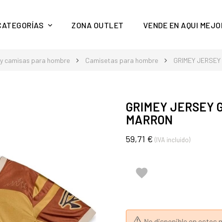
y mucho más en Aquí Mejor
CATEGORÍAS
ZONA OUTLET
VENDE EN AQUI MEJO
 y camisas para hombre
Camisetas para hombre
GRIMEY JERSEY
GRIMEY JERSEY 
MARRON
59,71 €
(IVA incluido)

No disponible en esto