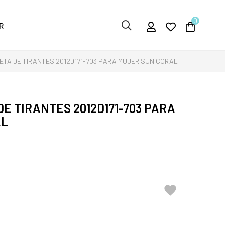
0
R
ETA DE TIRANTES 2012D171-703 PARA MUJER SUN CORAL
DE TIRANTES 2012D171-703 PARA
AL
