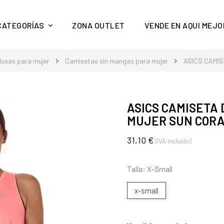
y mucho más en Aquí Mejor
CATEGORÍAS
ZONA OUTLET
VENDE EN AQUI MEJO
lusas para mujer
Camisetas sin mangas para mujer
ASICS CAMIS
ASICS CAMISETA 
MUJER SUN COR
31,10 €
(IVA incluido)
Talla: X-Small
x-small