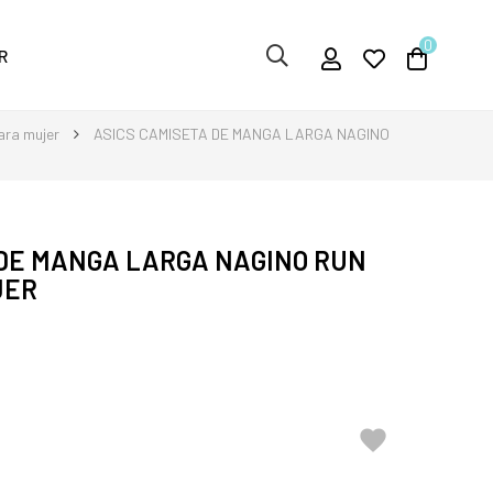
0
R
ara mujer
ASICS CAMISETA DE MANGA LARGA NAGINO
 DE MANGA LARGA NAGINO RUN
JER
