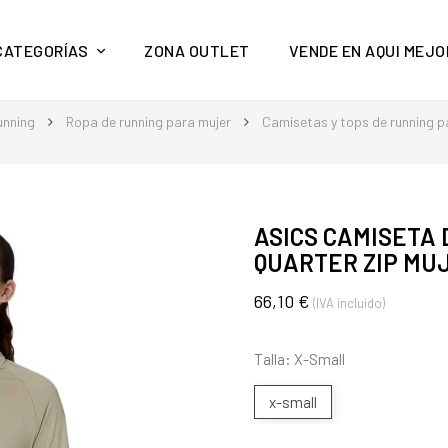
y mucho más en Aquí Mejor
CATEGORÍAS
ZONA OUTLET
VENDE EN AQUI MEJO
unning
Ropa de running para mujer
Camisetas y tops de running p
ASICS CAMISETA
QUARTER ZIP MU
66,10 €
(IVA incluido)
Talla: X-Small
x-small