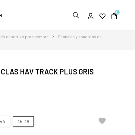
0
R
ado deportivo para hombre
Chanclas y sandalias de
CLAS HAV TRACK PLUS GRIS

-44
45-46