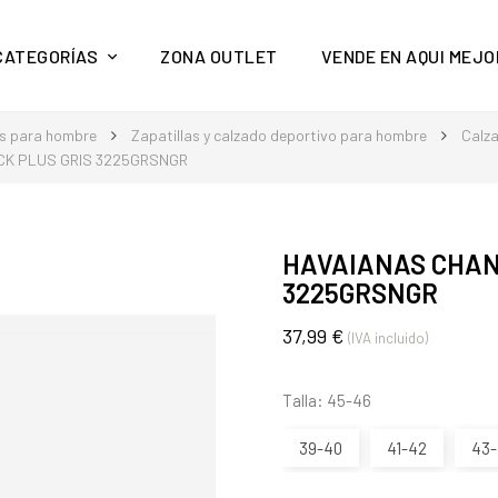
y mucho más en Aquí Mejor
CATEGORÍAS
ZONA OUTLET
VENDE EN AQUI MEJO
s para hombre
Zapatillas y calzado deportivo para hombre
Calz
CK PLUS GRIS 3225GRSNGR
HAVAIANAS CHAN
3225GRSNGR
37,99 €
(IVA incluido)
Talla: 45-46
39-40
41-42
43