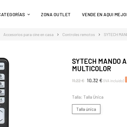
y mucho más en Aquí Mejor
CATEGORÍAS
ZONA OUTLET
VENDE EN AQUI MEJO
Accesorios para cine en casa
Controles remotos
SYTECH MAND
SYTECH MANDO A
MULTICOLOR
10,32 €
11,22 €
(IVA incluido)
Talla: Talla Única
Talla única