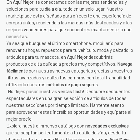
En
Aquí Mejor
, te conectamos con las mejores tendencias y
soluciones para tu
día a día
, todo en un solo lugar. Nuestro
marketplace está diseñado para ofrecerte una experiencia de
compra única, reuniendo a las marcas más destacadas y a los
mejores vendedores para que encuentres exactamente lo que
necesitas.
Ya sea que busques el último smartphone, mobiliario para
renovar tu hogar, repuestos para tu vehículo, moda y calzado, o
artículos para tu mascota, en
Aquí Mejor
descubrirás
productos de alta calidad a precios muy competitivos.
Navega
fácilmente
por nuestras nuevas categorías gracias a nuestros
filtros avanzados y realiza tus compras con total tranquilidad
utilizando nuestros
métodos de pago seguros
.
¡No dejes pasar nuestras
ventas flash
! Descubre descuentos
espectaculares en una gran selección de artículos de todas
nuestras secciones por tiempo limitado. Mantente atento
para aprovechar estas increíbles oportunidades y equiparte al
mejor precio.
Explora nuestro inmenso catálogo con
novedades exclusivas
que se adaptan perfectamente a tu estilo de vida, desde tu
oficina hasta tu tiempo libre. Descubre todo lo que
Aquí Mejor