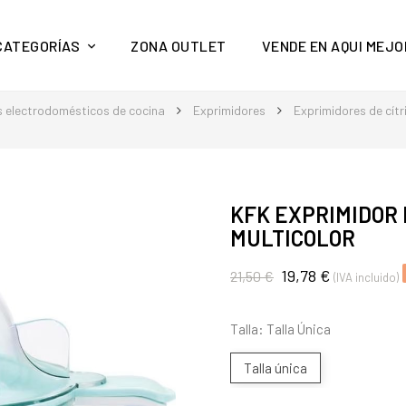
y mucho más en Aquí Mejor
CATEGORÍAS
ZONA OUTLET
VENDE EN AQUI MEJO
 electrodomésticos de cocina
Exprimidores
Exprimidores de cítr
KFK EXPRIMIDOR
MULTICOLOR
19,78 €
21,50 €
(IVA incluido)
Talla: Talla Única
Talla única