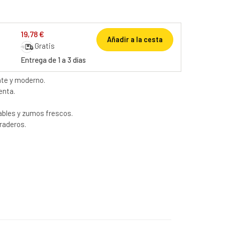
19,78 €
Añadir a la cesta
Gratis
Entrega de 1 a 3 días
nte y moderno.
enta.
ables y zumos frescos.
raderos.