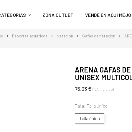
y mucho más en Aquí Mejor
CATEGORÍAS
ZONA OUTLET
VENDE EN AQUI MEJO
es
Deportes acuáticos
Natación
Gafas de natación
ARE
ARENA GAFAS DE 
UNISEX MULTICO
76,03 €
(IVA incluido)
Talla: Talla Única
Talla única