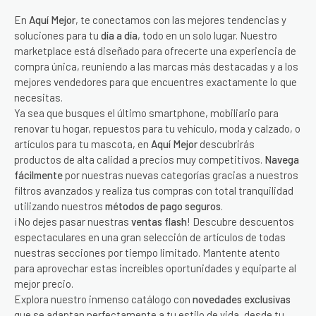
En
Aquí Mejor
, te conectamos con las mejores tendencias y
soluciones para tu
día a día
, todo en un solo lugar. Nuestro
marketplace está diseñado para ofrecerte una experiencia de
compra única, reuniendo a las marcas más destacadas y a los
mejores vendedores para que encuentres exactamente lo que
necesitas.
Ya sea que busques el último smartphone, mobiliario para
renovar tu hogar, repuestos para tu vehículo, moda y calzado, o
artículos para tu mascota, en
Aquí Mejor
descubrirás
productos de alta calidad a precios muy competitivos.
Navega
fácilmente
por nuestras nuevas categorías gracias a nuestros
filtros avanzados y realiza tus compras con total tranquilidad
utilizando nuestros
métodos de pago seguros
.
¡No dejes pasar nuestras
ventas flash
! Descubre descuentos
espectaculares en una gran selección de artículos de todas
nuestras secciones por tiempo limitado. Mantente atento
para aprovechar estas increíbles oportunidades y equiparte al
mejor precio.
Explora nuestro inmenso catálogo con
novedades exclusivas
que se adaptan perfectamente a tu estilo de vida, desde tu