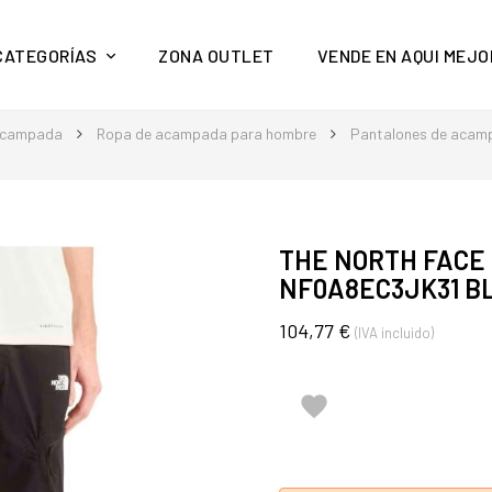
y mucho más en Aquí Mejor
CATEGORÍAS
ZONA OUTLET
VENDE EN AQUI MEJO
acampada
Ropa de acampada para hombre
Pantalones de acam
THE NORTH FACE
NF0A8EC3JK31 B
104,77 €
(IVA incluido)
