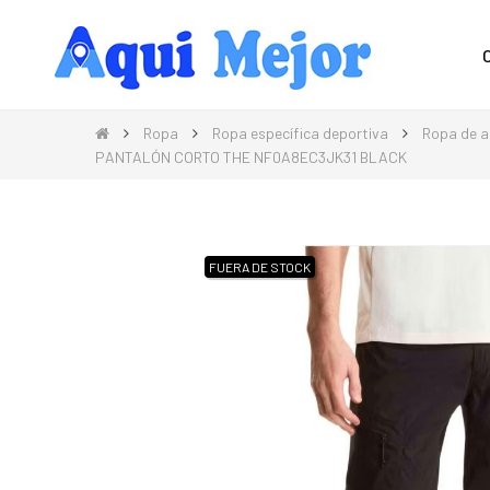
Compra Moda, Electrónica, Hogar 
Ropa
Ropa específica deportiva
Ropa de 
PANTALÓN CORTO THE NF0A8EC3JK31 BLACK
FUERA DE STOCK