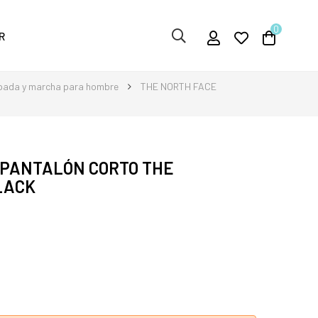
0
R
pada y marcha para hombre
THE NORTH FACE
 PANTALÓN CORTO THE
LACK