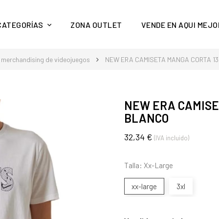
y mucho más en Aquí Mejor
CATEGORÍAS
ZONA OUTLET
VENDE EN AQUI MEJO
merchandising de videojuegos
NEW ERA CAMISETA MANGA CORTA 1
NEW ERA CAMISE
BLANCO
32,34 €
(IVA incluido)
Talla: Xx-Large
xx-large
3xl