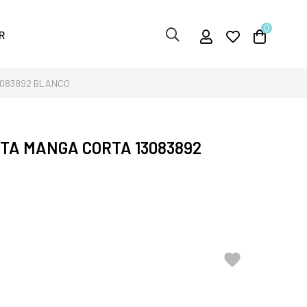
0
R
3083892 BLANCO
TA MANGA CORTA 13083892
