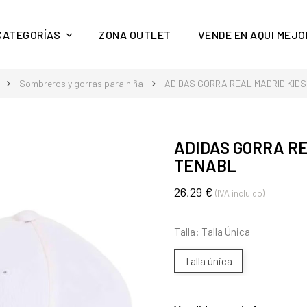
y mucho más en Aquí Mejor
CATEGORÍAS
ZONA OUTLET
VENDE EN AQUI MEJO
Sombreros y gorras para niña
ADIDAS GORRA REAL MADRID KID
ADIDAS GORRA RE
TENABL
26,29 €
(IVA incluido)
Talla: Talla Única
Talla única