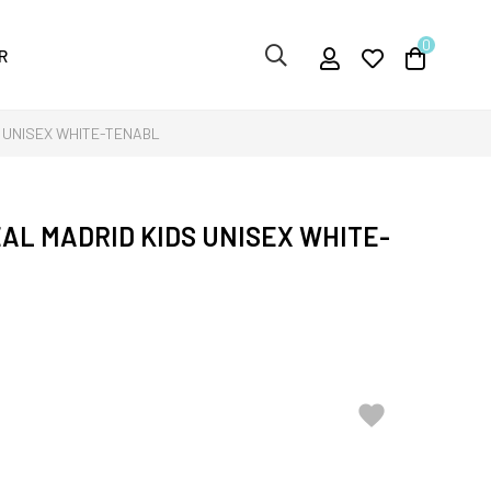
0
R
S UNISEX WHITE-TENABL
AL MADRID KIDS UNISEX WHITE-
