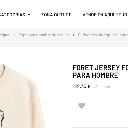
y mucho más en Aquí Mejor
CATEGORÍAS
ZONA OUTLET
VENDE EN AQUI MEJO
ríquet
Ropa para hombre de críquet
Sudaderas sin capucha par
FORET JERSEY FO
PARA HOMBRE
122,35 €
(IVA incluido)
