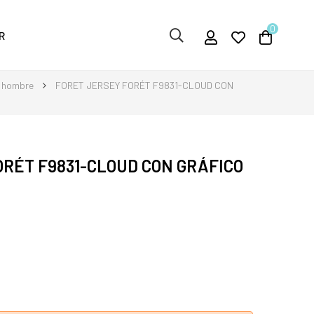
0
R
a hombre
FORET JERSEY FORÉT F9831-CLOUD CON
RÉT F9831-CLOUD CON GRÁFICO