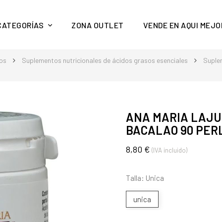
y mucho más en Aquí Mejor
CATEGORÍAS
ZONA OUTLET
VENDE EN AQUI MEJO
tos
Suplementos nutricionales de ácidos grasos esenciales
Suple
ANA MARIA LAJUS
BACALAO 90 PER
8,80 €
(IVA incluido)
Talla: Unica
unica