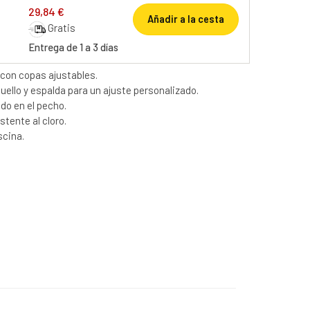
29,84 €
Añadir a la cesta
Gratis
Entrega de 1 a 3 días
 con copas ajustables.
uello y espalda para un ajuste personalizado.
o en el pecho.
stente al cloro.
scina.