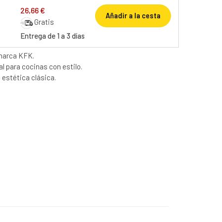
26,66 €
Añadir a la cesta
Gratis
Entrega de 1 a 3 días
 marca KFK.
l para cocinas con estilo.
estética clásica.