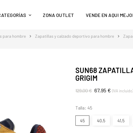
y mucho más en Aquí Mejor
CATEGORÍAS
ZONA OUTLET
VENDE EN AQUI MEJO
s para hombre
Zapatillas y calzado deportivo para hombre
Zapat
SUN68 ZAPATILLA
GRIGIM
67,95 €
129,00 €
(IVA incluido
Talla: 45
45
40,5
41,5