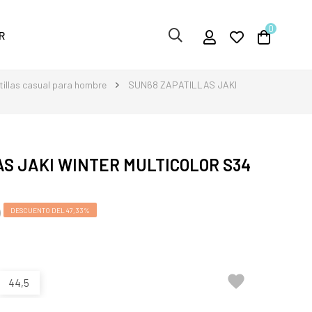
0
R
illas casual para hombre
SUN68 ZAPATILLAS JAKI
S JAKI WINTER MULTICOLOR S34
DESCUENTO DEL 47,33%
)

44,5